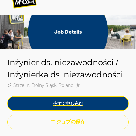
-
-
Inżynier ds. niezawodności /
Inżynierka ds. niezawodności
場所
Strzelin, Dolny Śląsk, Poland
カテゴリ
加工
今すぐ申し込む
ジョブの保存