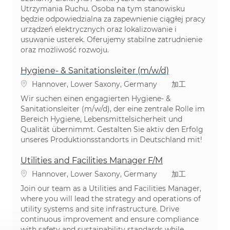
Utrzymania Ruchu. Osoba na tym stanowisku
będzie odpowiedzialna za zapewnienie ciągłej pracy
urządzeń elektrycznych oraz lokalizowanie i
usuwanie usterek. Oferujemy stabilne zatrudnienie
oraz możliwość rozwoju.
Hygiene‑ & Sanitationsleiter (m/w/d)
場所
カテゴリ
Hannover, Lower Saxony, Germany
加工
Wir suchen einen engagierten Hygiene- &
Sanitationsleiter (m/w/d), der eine zentrale Rolle im
Bereich Hygiene, Lebensmittelsicherheit und
Qualität übernimmt. Gestalten Sie aktiv den Erfolg
unseres Produktionsstandorts in Deutschland mit!
Utilities and Facilities Manager F/M
場所
カテゴリ
Hannover, Lower Saxony, Germany
加工
Join our team as a Utilities and Facilities Manager,
where you will lead the strategy and operations of
utility systems and site infrastructure. Drive
continuous improvement and ensure compliance
with safety and sustainability standards while