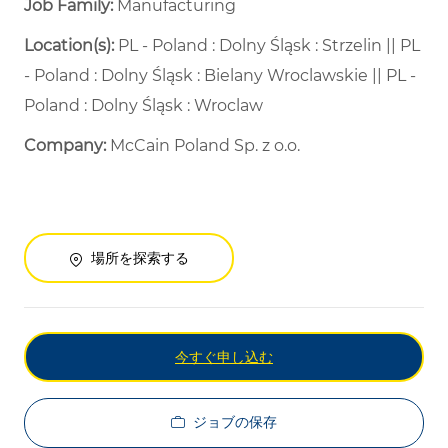
Job Family:
Manufacturing
Location(s):
PL - Poland : Dolny Śląsk : Strzelin || PL
- Poland : Dolny Śląsk : Bielany Wroclawskie || PL -
Poland : Dolny Śląsk : Wroclaw
Company:
McCain Poland Sp. z o.o.
場所を探索する
今すぐ申し込む
ジョブの保存