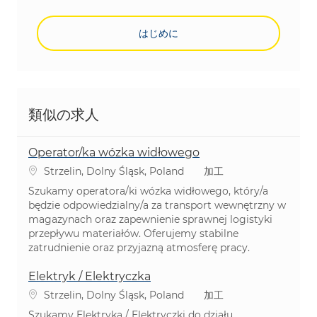
はじめに
類似の求人
Operator/ka wózka widłowego
場所
カテゴリ
Strzelin, Dolny Śląsk, Poland
加工
Szukamy operatora/ki wózka widłowego, który/a
będzie odpowiedzialny/a za transport wewnętrzny w
magazynach oraz zapewnienie sprawnej logistyki
przepływu materiałów. Oferujemy stabilne
zatrudnienie oraz przyjazną atmosferę pracy.
Elektryk / Elektryczka
場所
カテゴリ
Strzelin, Dolny Śląsk, Poland
加工
Szukamy Elektryka / Elektryczki do działu