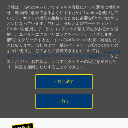
当社は、当社のキャリアサイトをお客様にとって適切に機能さ
せ、継続的に改善できるようにするためにCookieを使用して
います。サイトの機能を維持するために必要なCookieは常に
オンになっています。当社は、分析およびマーケティング
Cookieを使用して、どのコンテンツが最も関心があるかを理
解し、ユーザーエクスペリエンスをパーソナライズします。
[
許可
]をクリックすると、すべてのCookieの配置に同意したこ
とになります。当社および一部のパートナーがCookieをどの
ように使用し、どのように管理できるかについては、
ドメイン
名/jp/ja/cookiesettings" ph-href="">
Cookie設定ページ
をご
覧ください。お客様は、いつでもクッキーの設定を変更した
り、同意を撤回したりすることができます。
打ち消す
許す
Skip to main content
Skip to main content