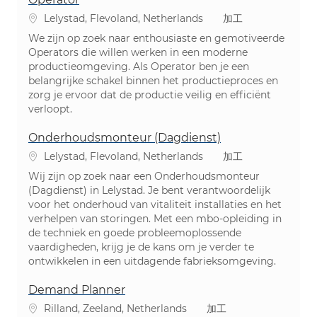
場所
カテゴリ
Lelystad, Flevoland, Netherlands
加工
We zijn op zoek naar enthousiaste en gemotiveerde
Operators die willen werken in een moderne
productieomgeving. Als Operator ben je een
belangrijke schakel binnen het productieproces en
zorg je ervoor dat de productie veilig en efficiënt
verloopt.
Onderhoudsmonteur (Dagdienst)
場所
カテゴリ
Lelystad, Flevoland, Netherlands
加工
Wij zijn op zoek naar een Onderhoudsmonteur
(Dagdienst) in Lelystad. Je bent verantwoordelijk
voor het onderhoud van vitaliteit installaties en het
verhelpen van storingen. Met een mbo-opleiding in
de techniek en goede probleemoplossende
vaardigheden, krijg je de kans om je verder te
ontwikkelen in een uitdagende fabrieksomgeving.
Demand Planner
場所
カテゴリ
Rilland, Zeeland, Netherlands
加工