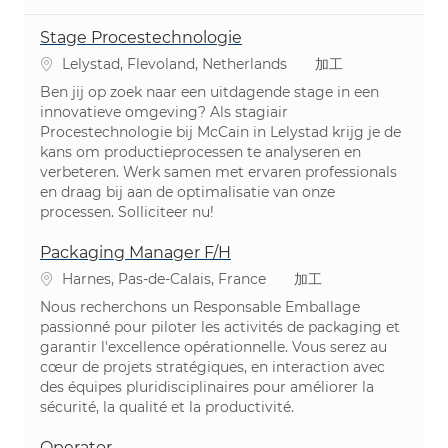
Stage Procestechnologie
場所
カテゴリ
Lelystad, Flevoland, Netherlands
加工
Ben jij op zoek naar een uitdagende stage in een
innovatieve omgeving? Als stagiair
Procestechnologie bij McCain in Lelystad krijg je de
kans om productieprocessen te analyseren en
verbeteren. Werk samen met ervaren professionals
en draag bij aan de optimalisatie van onze
processen. Solliciteer nu!
Packaging Manager F/H
場所
カテゴリ
Harnes, Pas-de-Calais, France
加工
Nous recherchons un Responsable Emballage
passionné pour piloter les activités de packaging et
garantir l'excellence opérationnelle. Vous serez au
cœur de projets stratégiques, en interaction avec
des équipes pluridisciplinaires pour améliorer la
sécurité, la qualité et la productivité.
Operator