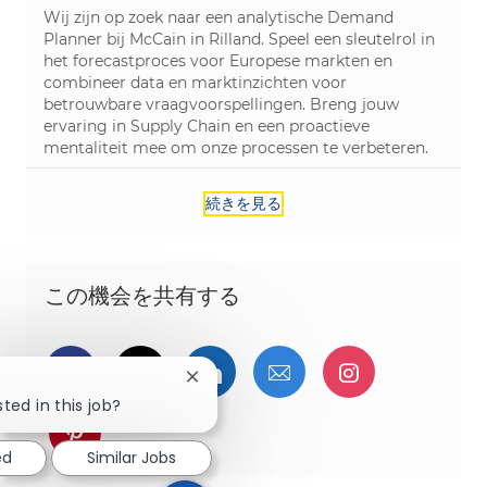
Wij zijn op zoek naar een analytische Demand
Planner bij McCain in Rilland. Speel een sleutelrol in
het forecastproces voor Europese markten en
combineer data en marktinzichten voor
betrouwbare vraagvoorspellingen. Breng jouw
ervaring in Supply Chain en een proactieve
mentaliteit mee om onze processen te verbeteren.
続きを見る
この機会を共有する
Facebookでシェア
ツイッターで共有
LinkedInで共有
メールで共有
Instagra
Close chatbot notification
ted in this job?
pinterestでシェア
ed
Similar Jobs