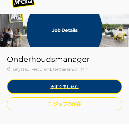
-
-
Onderhoudsmanager
場所
Lelystad, Flevoland, Netherlands
カテゴリ
加工
今すぐ申し込む
ジョブの保存