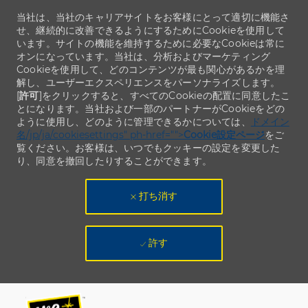
当社は、当社のキャリアサイトをお客様にとって適切に機能さ
せ、継続的に改善できるようにするためにCookieを使用して
います。サイトの機能を維持するために必要なCookieは常に
オンになっています。当社は、分析およびマーケティング
Cookieを使用して、どのコンテンツが最も関心があるかを理
解し、ユーザーエクスペリエンスをパーソナライズします。
[
許可
]をクリックすると、すべてのCookieの配置に同意したこ
とになります。当社および一部のパートナーがCookieをどの
ように使用し、どのように管理できるかについては、
ドメイン
名/jp/ja/cookiesettings" ph-href="">
Cookie設定ページ
をご
覧ください。お客様は、いつでもクッキーの設定を変更した
り、同意を撤回したりすることができます。
打ち消す
許す
Skip to main content
Skip to main content