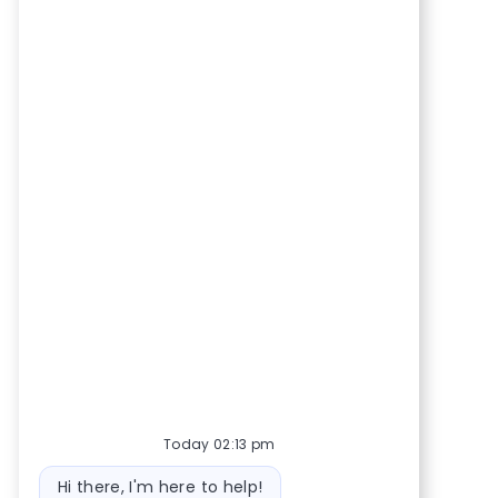
Today 02:13 pm
Bot message
Hi there, I'm here to help!