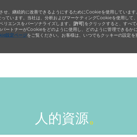
せ、継続的に改善できるようにするためにCookieを使用しています
なっています。当社は、分析およびマーケティングCookieを使用して
ペリエンスをパーソナライズします。[
許可
]をクリックすると、すべて
のパートナーがCookieをどのように使用し、どのように管理できるか
okie設定ページ
をご覧ください。お客様は、いつでもクッキーの設定を
Skip to main content
Skip to main content
人的資源
。