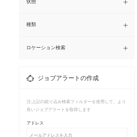
状態
ジョブ
農業
(
14
)
ジョブ
種類
通信
(
2
)
ジョブ
金融
(
9
)
ロケーション検索
仕事
顧客サービス
(
1
)
Human Resources
(
0
)
ジョブアラートの作成
注:上記の絞り込み検索フィルターを使用して、より
良いジョブアラートを取得します
Required
アドレス