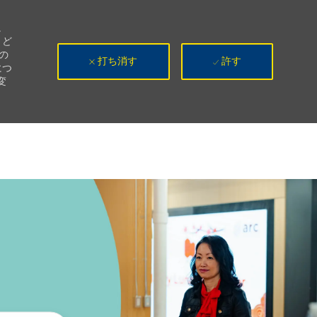
。
、ど
の
打ち消す
許す
につ
変