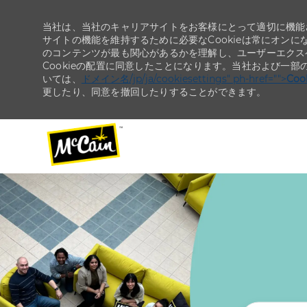
当社は、当社のキャリアサイトをお客様にとって適切に機能さ
サイトの機能を維持するために必要なCookieは常にオンに
のコンテンツが最も関心があるかを理解し、ユーザーエクス
Cookieの配置に同意したことになります。当社および一部
いては、
ドメイン名/jp/ja/cookiesettings" ph-href="">
Co
更したり、同意を撤回したりすることができます。
-
-