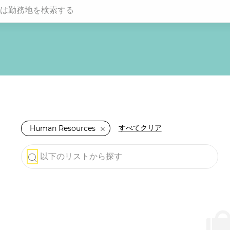
務地を検索する
すべてクリア
Human Resources
以下のリストから探す
the results are updated