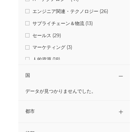
ジョブ
エンジニア関連・テクノロジー
(
26
)
ジョブ
サプライチェーン＆物流
(
13
)
ジョブ
セールス
(
29
)
ジョブ
マーケティング
(
3
)
ジョブ
人的資源
(
18
)
ジョブ
加工
(
131
)
国
ジョブ
品質・食品安全性
(
14
)
データが見つかりませんでした。
ジョブ
大学生・大学院生
(
4
)
国
ジョブ
研究・開発
(
11
)
都市
ジョブ
総務・管理部
(
5
)
ジョブ
調進
(
6
)