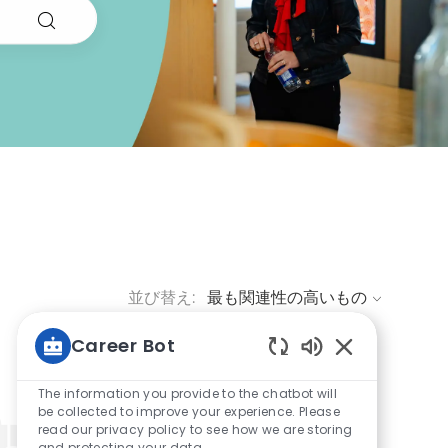
並び替え:
Career Bot
Enabled Chatbo
The information you provide to the chatbot will
be collected to improve your experience. Please
read our privacy policy to see how we are storing
and protecting your data