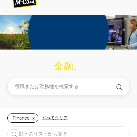
-
-
金融
。
すべてクリア
Finance
the results are updated
以下のリストから探す