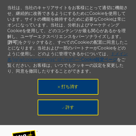
当社は、当社のキャリアサイトをお客様にとって適切に機能さ
せ、継続的に改善できるようにするためにCookieを使用して
います。サイトの機能を維持するために必要なCookieは常に
オンになっています。当社は、分析およびマーケティング
Cookieを使用して、どのコンテンツが最も関心があるかを理
解し、ユーザーエクスペリエンスをパーソナライズします。
[
許可
]をクリックすると、すべてのCookieの配置に同意したこ
とになります。当社および一部のパートナーがCookieをどの
ように使用し、どのように管理できるかについては、
ドメイン
名/jp/ja/cookiesettings" ph-href="">
Cookie設定ページ
をご
覧ください。お客様は、いつでもクッキーの設定を変更した
り、同意を撤回したりすることができます。
打ち消す
許す
Skip to main content
Skip to main content