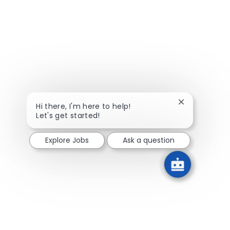
Close chatbot
Hi there, I'm here to help!
Let's get started!
Explore Jobs
Ask a question