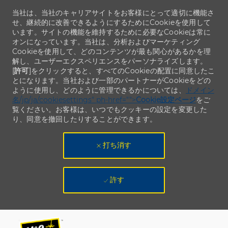
当社は、当社のキャリアサイトをお客様にとって適切に機能さ
せ、継続的に改善できるようにするためにCookieを使用して
います。サイトの機能を維持するために必要なCookieは常に
オンになっています。当社は、分析およびマーケティング
Cookieを使用して、どのコンテンツが最も関心があるかを理
解し、ユーザーエクスペリエンスをパーソナライズします。
[
許可
]をクリックすると、すべてのCookieの配置に同意したこ
とになります。当社および一部のパートナーがCookieをどの
ように使用し、どのように管理できるかについては、
ドメイン
名/jp/ja/cookiesettings" ph-href="">
Cookie設定ページ
をご
覧ください。お客様は、いつでもクッキーの設定を変更した
り、同意を撤回したりすることができます。
打ち消す
許す
Skip to main content
Skip to main content