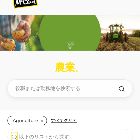
-
-
農業
。
すべてクリア
Agriculture
the results are updated
以下のリストから探す