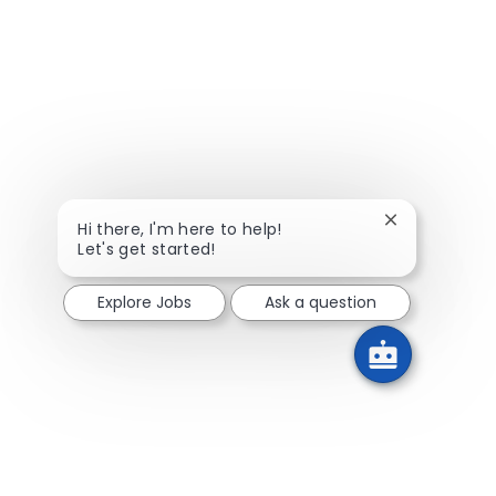
Close chatbot
Hi there, I'm here to help!
Let's get started!
Explore Jobs
Ask a question