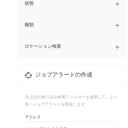
状態
ジョブ
農業
(
16
)
ジョブ
通信
(
2
)
種類
ジョブ
金融
(
9
)
仕事
顧客サービス
(
1
)
ロケーション検索
ジョブアラートの作成
注:上記の絞り込み検索フィルターを使用して、より
良いジョブアラートを取得します
Required
アドレス