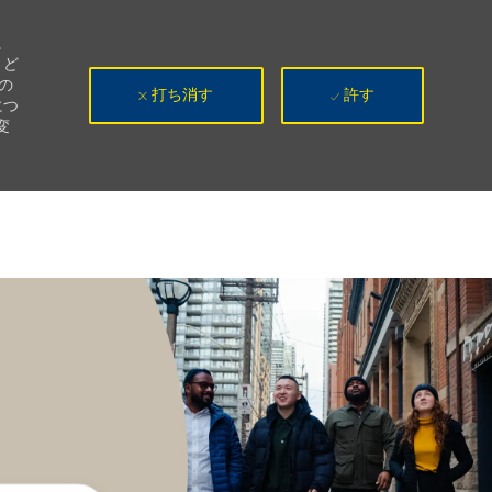
。
、ど
の
打ち消す
許す
につ
変