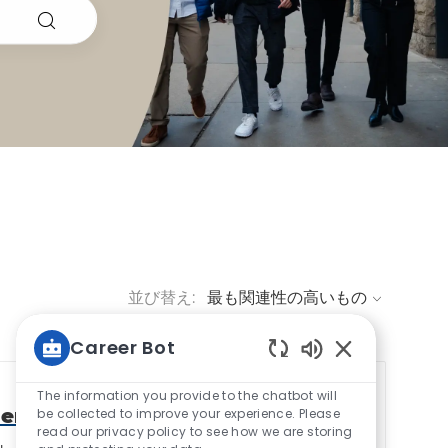
並び替え:
Career Bot
Enabled Chatbo
The information you provide to the chatbot will
ment
be collected to improve your experience. Please
ジョブの保存 Manage
read our privacy policy to see how we are storing