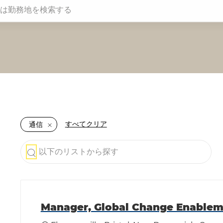
務地を検索する
すべてクリア
通信
以下のリストから探す
the results are updated
Manager, Global Change Enable