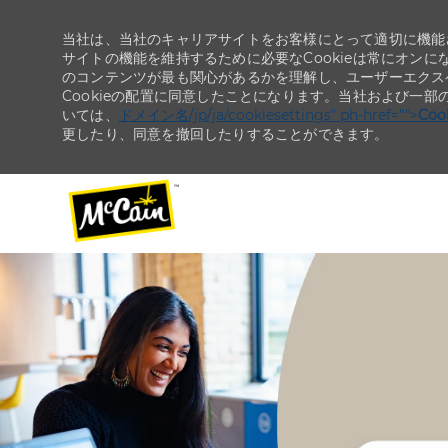
当社は、当社のキャリアサイトをお客様にとって適切に機能さ
サイトの機能を維持するために必要なCookieは常にオンに
のコンテンツが最も関心があるかを理解し、ユーザーエクス
Cookieの配置に同意したことになります。当社および一部
いては、
ドメイン名/jp/ja/cookiesettings" ph-href="">
Co
更したり、同意を撤回したりすることができます。
-
-