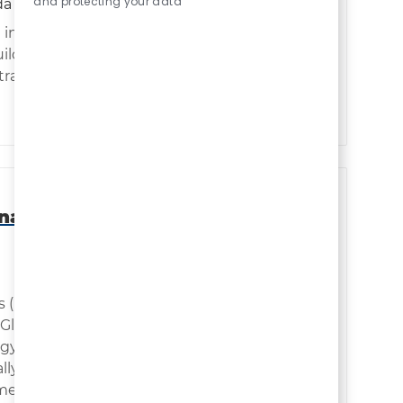
and protecting your data
カテゴリ
da
通信
nitiatives? Join our team as a Lead,
ild and scale enterprise change
strategic transformations across
nal Affairs &
ジョブの保存 Senior An
(External Affairs & Sustainability) to
lobal External Affairs &
rategy development, performance
ly bringing significant experience
nt within executive-level