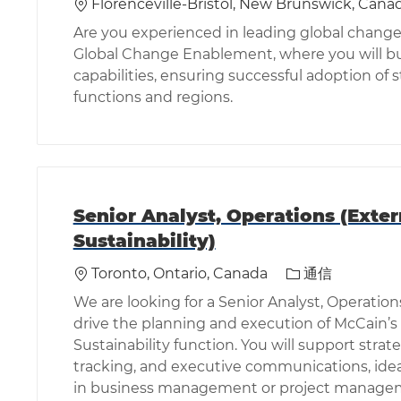
場所
Florenceville-Bristol, New Brunswick, Cana
Are you experienced in leading global change i
Global Change Enablement, where you will bu
capabilities, ensuring successful adoption of 
functions and regions.
Senior Analyst, Operations (Exter
Sustainability)
場所
カテゴリ
Toronto, Ontario, Canada
通信
We are looking for a Senior Analyst, Operations 
drive the planning and execution of McCain’s G
Sustainability function. You will support st
tracking, and executive communications, ideal
in business management or project manageme