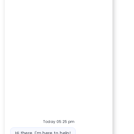
Today 05:25 pm
Bot message
Hi there, I'm here to help!