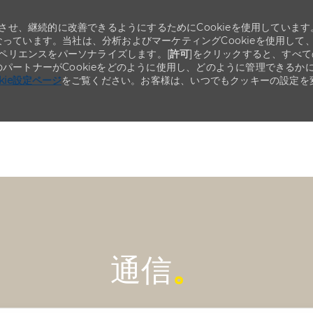
せ、継続的に改善できるようにするためにCookieを使用しています
なっています。当社は、分析およびマーケティングCookieを使用して
ペリエンスをパーソナライズします。[
許可
]をクリックすると、すべて
のパートナーがCookieをどのように使用し、どのように管理できるか
okie設定ページ
をご覧ください。お客様は、いつでもクッキーの設定を
Skip to main content
Skip to main content
通信
。