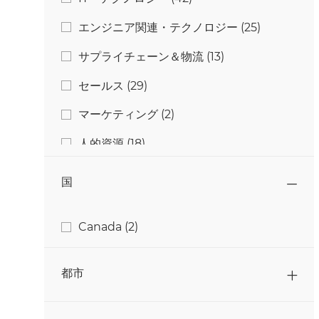
ジョブ
エンジニア関連・テクノロジー
(
25
)
ジョブ
サプライチェーン＆物流
(
13
)
ジョブ
セールス
(
29
)
ジョブ
マーケティング
(
2
)
ジョブ
人的資源
(
18
)
ジョブ
加工
(
127
)
国
ジョブ
品質・食品安全性
(
12
)
国
ジョブ
Canada
(
2
)
ジョブ
大学生・大学院生
(
4
)
ジョブ
研究・開発
(
11
)
都市
ジョブ
総務・管理部
(
5
)
ジョブ
調進
(
6
)