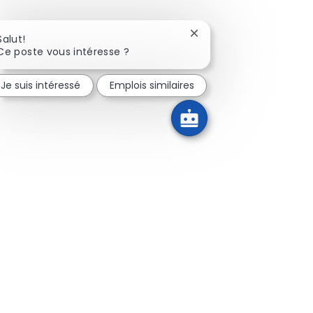
Fermer la notification d
Salut!
Ce poste vous intéresse ?
Je suis intéressé
Emplois similaires