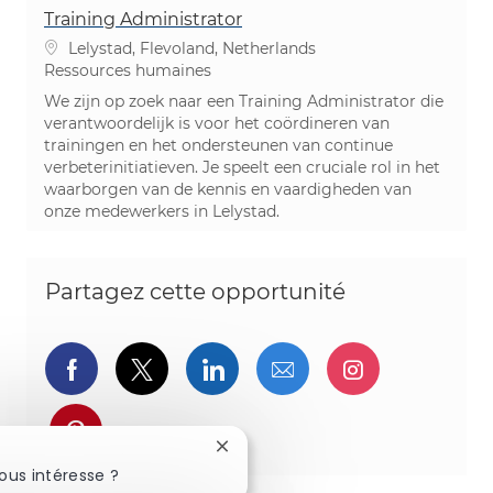
Training Administrator
Emplacement
Lelystad, Flevoland, Netherlands
Catégorie
Ressources humaines
We zijn op zoek naar een Training Administrator die
verantwoordelijk is voor het coördineren van
trainingen en het ondersteunen van continue
verbeterinitiatieven. Je speelt een cruciale rol in het
waarborgen van de kennis en vaardigheden van
onze medewerkers in Lelystad.
Partagez cette opportunité
Partager via Facebook
Partager via twitter
Partager via LinkedIn
Partager par e-ma
Partager vi
Partager via pinterest
Fermer la notification du chatbot
ous intéresse ?