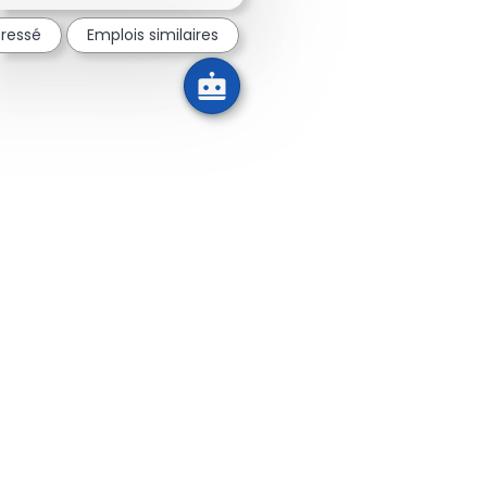
éressé
Emplois similaires