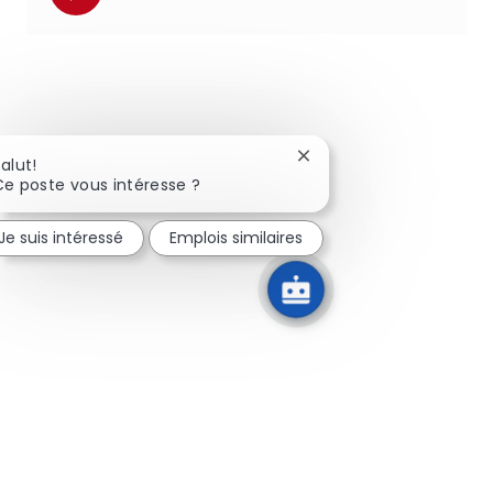
Fermer la notification d
alut!
Ce poste vous intéresse ?
Je suis intéressé
Emplois similaires