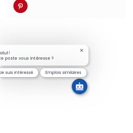
Partager via pinterest
Fermer la notification d
alut!
e poste vous intéresse ?
Je suis intéressé
Emplois similaires