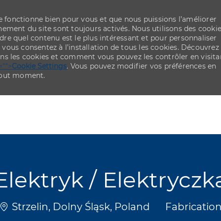
re fonctionne bien pour vous et que nous puissions l’améliorer
ement du site sont toujours activés. Nous utilisons des cooki
re quel contenu est le plus intéressant et pour personnaliser
,
vous consentez à l’installation de tous les cookies. Découvrez
ns les cookies et comment vous pouvez les contrôler en visita
="">
Cookie Settings
. Vous pouvez modifier vos préférences en
 tout moment.
Skip to main content
Skip to main content
Elektryk / Elektryczk
Emplacement
Catégorie
Strzelin, Dolny Śląsk, Poland
Fabricatio