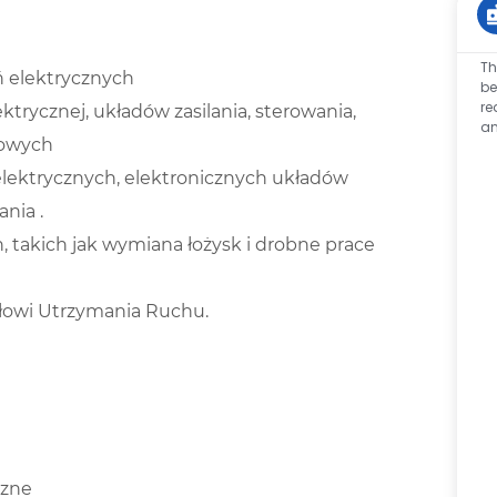
Th
ń elektrycznych
be
re
ektrycznej, układów zasilania, sterowania,
an
dowych
lektrycznych, elektronicznych układów
nia .
takich jak wymiana łożysk i drobne prace
ałowi Utrzymania Ruchu.
czne