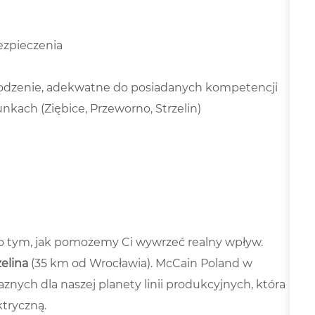
ezpieczenia
grodzenie, adekwatne do posiadanych kompetencji
kach (Ziębice, Przeworno, Strzelin)
i o tym, jak pomożemy Ci wywrzeć realny wpływ.
zelina
(35 km od Wrocławia). McCain Poland w
aznych dla naszej planety linii produkcyjnych, która
ktryczną.