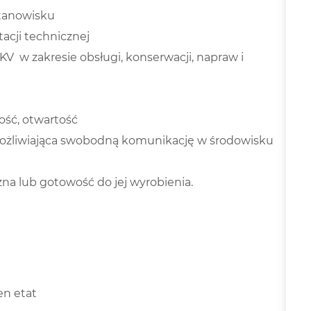
tanowisku
cji technicznej
V w zakresie obsługi, konserwacji, napraw i
ść, otwartość
możliwiająca swobodną komunikację w środowisku
na lub gotowość do jej wyrobienia.
en etat