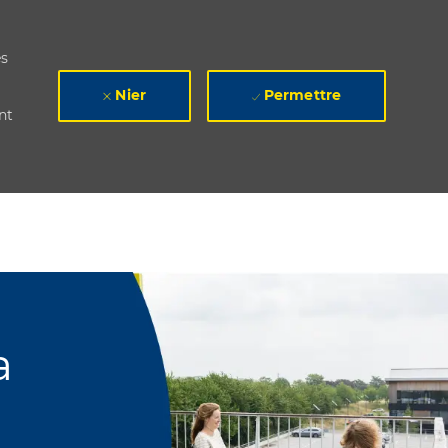
es
Nier
Permettre
nt
a
n