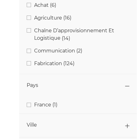
Catégorie
Emplois
Achat
(
6
)
Emplois
Agriculture
(
16
)
Chaîne D’approvisionnement Et
Emplois
Logistique​​​​​​​
(
14
)
Emplois
Communication
(
2
)
Emplois
Fabrication
(
124
)
Emplois
Finance
(
8
)
Pays
Emplois
Informatique Et Technologie
(
42
)
Emplois
Ingénierie & Technique
(
24
)
Pays
Travail
France
(
1
)
Emplois
Marketing
(
3
)
Ville
Emplois
Qualité & Sécurité Alimentaire
(
11
)
Emplois