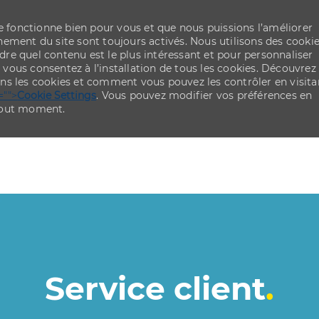
re fonctionne bien pour vous et que nous puissions l’améliorer
ement du site sont toujours activés. Nous utilisons des cooki
re quel contenu est le plus intéressant et pour personnaliser
,
vous consentez à l’installation de tous les cookies. Découvrez
ns les cookies et comment vous pouvez les contrôler en visita
="">
Cookie Settings
. Vous pouvez modifier vos préférences en
 tout moment.
Skip to main content
Skip to main content
Service client
.