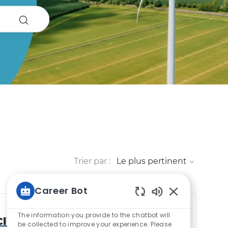
Trier par :
Career Bot
Sons de chatbot
The information you provide to the chatbot will
ient (f/h)
be collected to improve your experience. Please
Enregistrer le tra