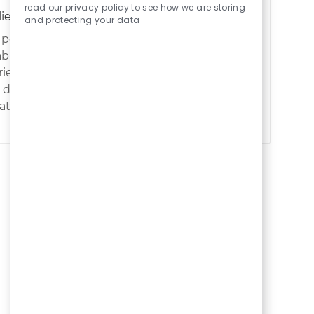
read our privacy policy to see how we are storing
lient
and protecting your data
 pour rejoindre notre équipe
able du traitement des demandes
érience client. Ce poste en alternance
és d'experts et de développer vos
tional.