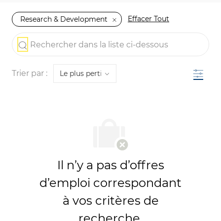
Effacer Tout
Research & Development
the results are updated
Rechercher dans la liste ci-dessous
Filtre
Trier par :
Il n’y a pas d’offres
d’emploi correspondant
à vos critères de
recherche.