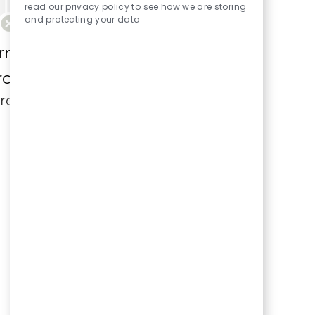
read our privacy policy to see how we are storing
and protecting your data
correspondant à vos critères de
rche.
hercher à nouveau.