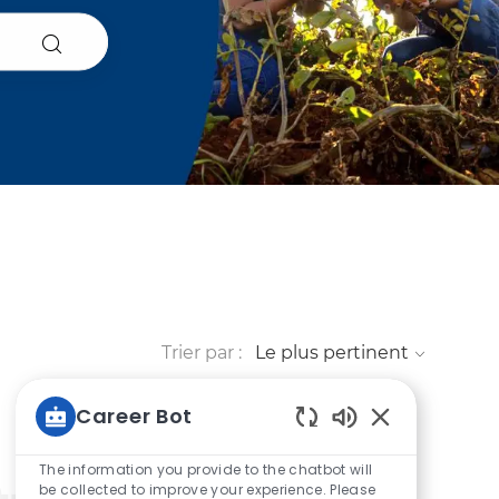
Trier par :
Career Bot
Sons de chatbot
The information you provide to the chatbot will
be collected to improve your experience. Please