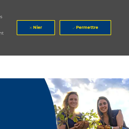
es
Nier
Permettre
nt