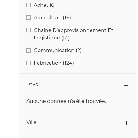
Catégorie
Emplois
Achat
(
6
)
Emplois
Agriculture
(
16
)
Chaîne D’approvisionnement Et
Emplois
Logistique​​​​​​​
(
14
)
Emplois
Communication
(
2
)
Emplois
Fabrication
(
124
)
Emplois
Finance
(
8
)
Pays
Emplois
Informatique Et Technologie
(
42
)
Emplois
Ingénierie & Technique
(
24
)
Aucune donnée n’a été trouvée.
Pays
Emplois
Marketing
(
3
)
Ville
Emplois
Qualité & Sécurité Alimentaire
(
10
)
Emplois