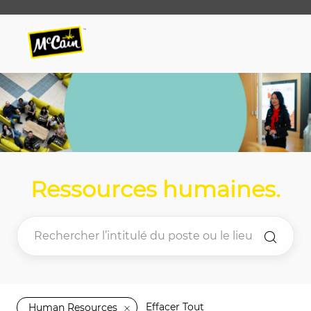
Skip to main content
Skip to main content
-
-
Ressources humaines
.
Effacer Tout
Human Resources