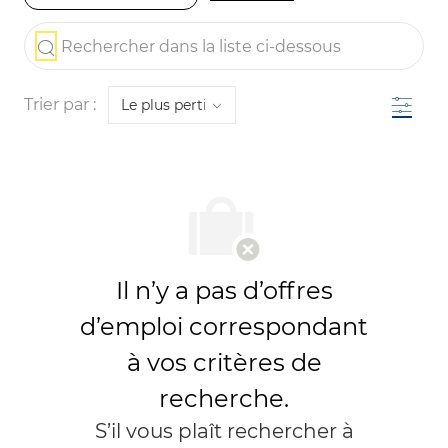
the results are updated
Rechercher dans la liste ci-dessous
Filtre
Trier par :
Il n’y a pas d’offres
d’emploi correspondant
à vos critères de
recherche.
S’il vous plaît rechercher à