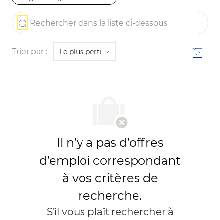
the results are updated
Rechercher dans la liste ci-dessous
Filtre
Trier par :
Il n’y a pas d’offres
d’emploi correspondant
à vos critères de
recherche.
S’il vous plaît rechercher à