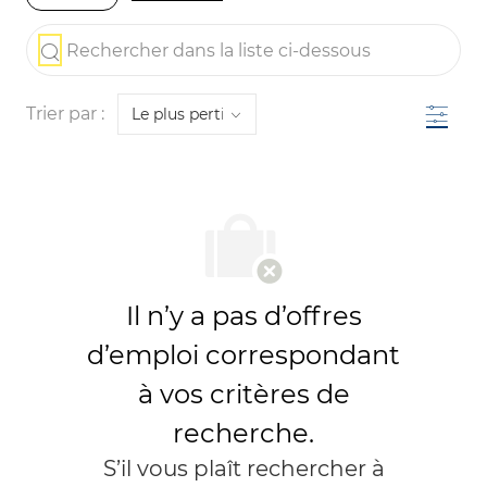
the results are updated
Rechercher dans la liste ci-dessous
Filtre
Trier par :
Il n’y a pas d’offres
d’emploi correspondant
à vos critères de
recherche.
S’il vous plaît rechercher à