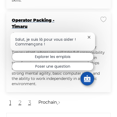
skills.
Operator Packing -
Enregis
Timaru
Emplacement
Timaru, Canterbury, New Zealand
Fermer la notif
Salut, je suis là pour vous aider !
Catégorie
Fabrication
Commençons !
Join our team as a Processing Operator at our
Timaru plant, where you will take full responsibility
Explorer les emplois
for your production zone and play a key role in
transforming potatoes into our renowned chips
Poser une question
and fries. This position suits individuals with
strong mental agility, basic computer skills, and
the ability to work independently in a dynamic
environment.
1
2
3
Prochain