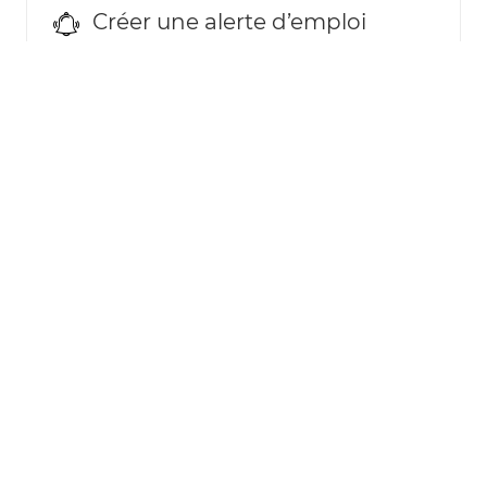
Créer une alerte d’emploi
REMARQUE : Utilisez les filtres d’affinage de
recherche ci-dessus pour obtenir de meilleures
alertes d’emploi
Required
Adresse courriel
Required
Vous recevrez des e-mails
Créer une alerte d’emploi
Gérer les alertes