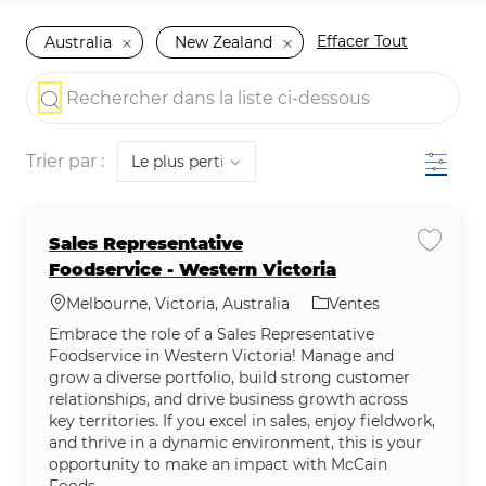
Effacer Tout
Australia
New Zealand
the results are updated
Rechercher dans la liste ci-dessous
Filtre
Trier par :
Sales Representative
Enregis
Foodservice - Western Victoria
Emplacement
Catégorie
Melbourne, Victoria, Australia
Ventes
Embrace the role of a Sales Representative
Foodservice in Western Victoria! Manage and
grow a diverse portfolio, build strong customer
relationships, and drive business growth across
key territories. If you excel in sales, enjoy fieldwork,
and thrive in a dynamic environment, this is your
opportunity to make an impact with McCain
Foods.