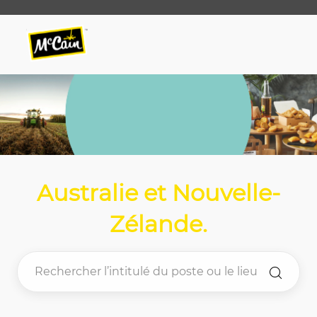
Skip to main content
Skip to main content
-
-
Australie et Nouvelle-
Zélande
.