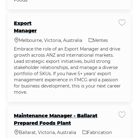
Export
Enregis
Manager
Emplacement
Catégorie
Melbourne, Victoria, Australia
Ventes
Embrace the role of an Export Manager and drive
growth across ANZ and international markets.
Lead strategic export initiatives, build strong
stakeholder relationships, and manage a diverse
portfolio of SKUs. If you have 5+ years’ export
management experience in FMCG and a passion
for business development, this is your next career
move.
Maintenance Manager - Ballarat
Enregis
Prepared Foods Plant
Emplacement
Catégorie
Ballarat, Victoria, Australia
Fabrication