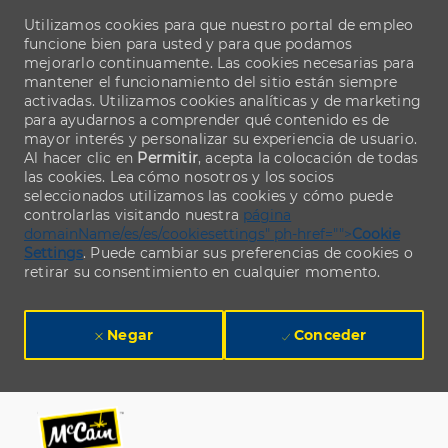
Utilizamos cookies para que nuestro portal de empleo
funcione bien para usted y para que podamos
mejorarlo continuamente. Las cookies necesarias para
mantener el funcionamiento del sitio están siempre
activadas. Utilizamos cookies analíticas y de marketing
para ayudarnos a comprender qué contenido es de
mayor interés y personalizar su experiencia de usuario.
Al hacer clic en
Permitir
, acepta la colocación de todas
las cookies. Lea cómo nosotros y los socios
seleccionados utilizamos las cookies y cómo puede
controlarlas visitando nuestra
página
domainName/es/es/cookiesettings" ph-href="">
Cookie
Settings
. Puede cambiar sus preferencias de cookies o
retirar su consentimiento en cualquier momento.
Negar
Conceder
Skip to main content
Skip to main content