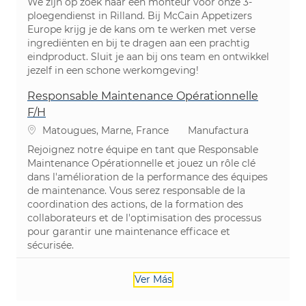
We zijn op zoek naar een monteur voor onze 3-
ploegendienst in Rilland. Bij McCain Appetizers
Europe krijg je de kans om te werken met verse
ingrediënten en bij te dragen aan een prachtig
eindproduct. Sluit je aan bij ons team en ontwikkel
jezelf in een schone werkomgeving!
Responsable Maintenance Opérationnelle
F/H
Ubicación
Categoría
Matougues, Marne, France
Manufactura
Rejoignez notre équipe en tant que Responsable
Maintenance Opérationnelle et jouez un rôle clé
dans l'amélioration de la performance des équipes
de maintenance. Vous serez responsable de la
coordination des actions, de la formation des
collaborateurs et de l'optimisation des processus
pour garantir une maintenance efficace et
sécurisée.
Ver Más