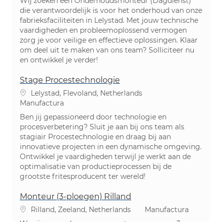
Wij zoeken een Onderhoudsmonteur (Dagdienst)
die verantwoordelijk is voor het onderhoud van onze
fabrieksfaciliteiten in Lelystad. Met jouw technische
vaardigheden en probleemoplossend vermogen
zorg je voor veilige en effectieve oplossingen. Klaar
om deel uit te maken van ons team? Solliciteer nu
en ontwikkel je verder!
Stage Procestechnologie
Ubicación
Lelystad, Flevoland, Netherlands
Categoría
Manufactura
Ben jij gepassioneerd door technologie en
procesverbetering? Sluit je aan bij ons team als
stagiair Procestechnologie en draag bij aan
innovatieve projecten in een dynamische omgeving.
Ontwikkel je vaardigheden terwijl je werkt aan de
optimalisatie van productieprocessen bij de
grootste fritesproducent ter wereld!
Monteur (3-ploegen) Rilland
Ubicación
Categoría
Rilland, Zeeland, Netherlands
Manufactura