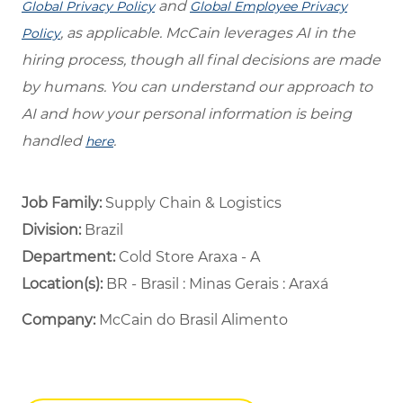
and
Global Privacy Policy
Global Employee Privacy
, as applicable. McCain leverages AI in the
Policy
hiring process, though all final decisions are made
by humans. You can understand our approach to
AI and how your personal information is being
handled
.
here
Job Family:
Supply Chain & Logistics
Division:
Brazil
Department: ​
Cold Store Araxa - A ​
Location(s):
BR - Brasil : Minas Gerais : Araxá
Company:
McCain do Brasil Alimento