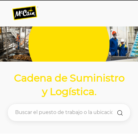
Skip to main content
Skip to main content
-
-
Cadena de Suministro
y Logística
.