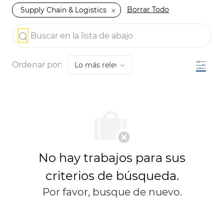
Borrar Todo
Supply Chain & Logistics
the results are updated
Buscar en la lista de abajo
Filtro
Ordenar por:
No hay trabajos para sus
criterios de búsqueda.
Por favor, busque de nuevo.