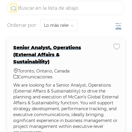
the results are updated
Buscar en la lista de abajo
Filtro
Ordenar por:
Senior Analyst, Operations
Guardar
(External Affairs &
Sustainability)
Ubicación
Toronto, Ontario, Canada
Categoría
Comunicaciones
We are looking for a Senior Analyst, Operations
(External Affairs & Sustainability) to drive the
planning and execution of McCain’s Global External
Affairs & Sustainability function. You will support
strategy development, performance tracking, and
executive communications, ideally bringing
significant experience in business management or
project management within executive-level