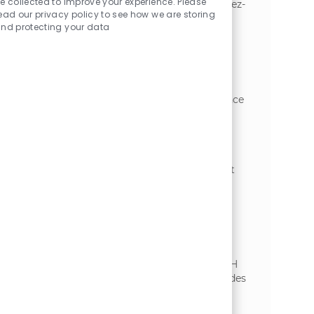
e collected to improve your experience. Please
de projets d'amélioration continue. Rejoignez-
ead our privacy policy to see how we are storing
nous pour faire la différence !
nd protecting your data
Technicien Maintenance Utilités -
Energie F/H
位置
类别
Harnes, Pas-de-Calais, France
制造业
Nous recherchons un Technicien Maintenance
Utilités - Energie pour assurer la continuité
opérationnelle des installations utilités de
l’usine. Vous serez responsable de la
maintenance, du diagnostic et de la
réparation des installations techniques, tout
en garantissant le respect des procédures
qualité et sécurité.
Electromecanicien F/H
位置
类别
Harnes, Pas-de-Calais, France
制造业
Nous recherchons un Électromécanicien F/H
pour garantir la performance et la fiabilité des
lignes de production. Rejoignez une équipe
dynamique où la sécurité et l'amélioration