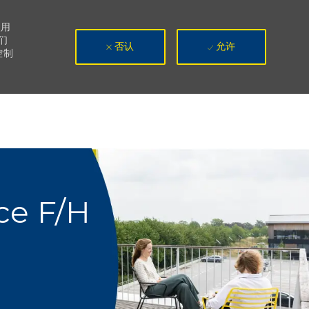
使用
们
否认
允许
控制
ce F/H