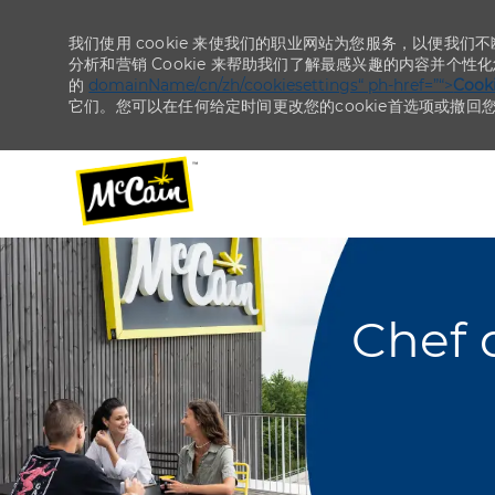
我们使用 cookie 来使我们的职业网站为您服务，以便我们
分析和营销 Cookie 来帮助我们了解最感兴趣的内容并个性
的
domainName/cn/zh/cookiesettings“ ph-href=”“>
Coo
它们。您可以在任何给定时间更改您的cookie首选项或撤回
-
-
Chef 