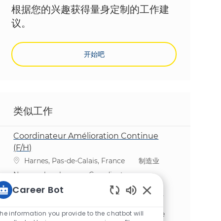
根据您的兴趣获得量身定制的工作建
议。
开始吧
类似工作
Coordinateur Amélioration Continue
(F/H)
位置
类别
Harnes, Pas-de-Calais, France
制造业
Nous recherchons un Coordinateur
Amélioration Continue (F/H) pour rejoindre
Career Bot
notre équipe dynamique chez McCain. Vous
Static Text
serez un acteur clé dans l'optimisation des
he information you provide to the chatbot will
opérations industrielles et la mise en œuvre