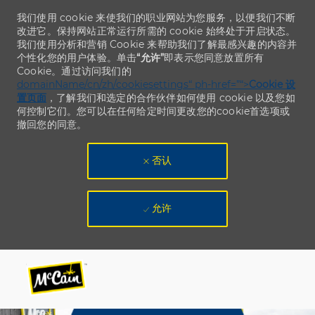
我们使用 cookie 来使我们的职业网站为您服务，以便我们不断
改进它。保持网站正常运行所需的 cookie 始终处于开启状态。
我们使用分析和营销 Cookie 来帮助我们了解最感兴趣的内容并
个性化您的用户体验。单击
“允许”
即表示您同意放置所有
Cookie。通过访问我们的
domainName/cn/zh/cookiesettings“ ph-href=”“>
Cookie 设
置页面
，了解我们和选定的合作伙伴如何使用 cookie 以及您如
何控制它们。您可以在任何给定时间更改您的cookie首选项或
撤回您的同意。
否认
允许
Skip to main content
Skip to main content