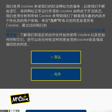
我们使用 cookie 来使我们的职业网站为您服务，以便我们不断
改进它。保持网站正常运行所需的 cookie 始终处于开启状态。
我们使用分析和营销 Cookie 来帮助我们了解最感兴趣的内容并
个性化您的用户体验。单击
“允许”
即表示您同意放置所有
Cookie。通过访问我们的
domainName/cn/zh/cookiesettings“ ph-href=”“>
Cookie 设
置页面
，了解我们和选定的合作伙伴如何使用 cookie 以及您如
何控制它们。您可以在任何给定时间更改您的cookie首选项或
撤回您的同意。
否认
允许
Skip to main content
Skip to main content