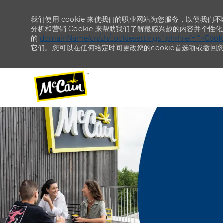
我们使用 cookie 来使我们的职业网站为您服务，以便我们
分析和营销 Cookie 来帮助我们了解最感兴趣的内容并个性
的
domainName/cn/zh/cookiesettings“ ph-href=”“>
Coo
它们。您可以在任何给定时间更改您的cookie首选项或撤回
-
-