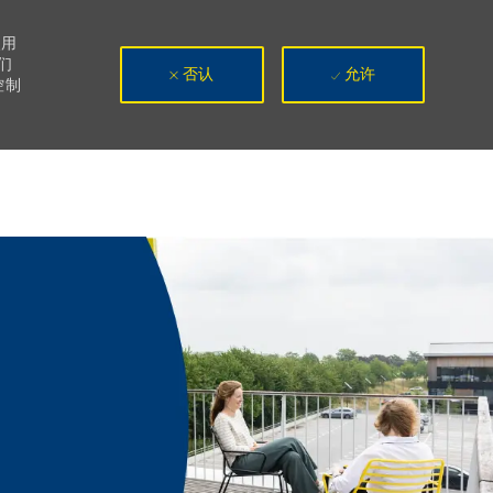
使用
们
否认
允许
控制
I