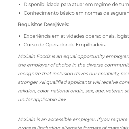
Disponibilidade para atuar em regime de turn
Conhecimento básico em normas de segurança
Requisitos Desejáveis:
Experiência em atividades operacionais, logís
Curso de Operador de Empilhadeira.
McCain Foods is an equal opportunity employer.
the employer of choice in the diverse communit
recognize that inclusion drives our creativity, r
stronger. All qualified applicants will receive c
religion, color, national origin, sex, age, veteran s
under applicable law.
McCain is an accessible employer. If you requi
process (including alternate formats of material