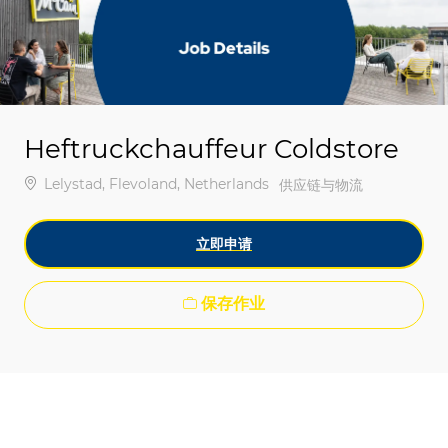
-
-
Heftruckchauffeur Coldstore
位置
Lelystad, Flevoland, Netherlands
类别
供应链与物流
立即申请
保存作业