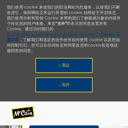
我们使用 cookie 来使我们的职业网站为您服务，以便我们不断
改进它。保持网站正常运行所需的 cookie 始终处于开启状态。
我们使用分析和营销 Cookie 来帮助我们了解最感兴趣的内容并
个性化您的用户体验。单击
“允许”
即表示您同意放置所有
Cookie。通过访问我们的
domainName/cn/zh/cookiesettings“ ph-href=”“>
Cookie 设
置页面
，了解我们和选定的合作伙伴如何使用 cookie 以及您如
何控制它们。您可以在任何给定时间更改您的cookie首选项或
撤回您的同意。
否认
允许
Skip to main content
Skip to main content