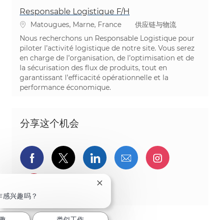
Responsable Logistique F/H
位置
类别
Matougues, Marne, France
供应链与物流
Nous recherchons un Responsable Logistique pour
piloter l’activité logistique de notre site. Vous serez
en charge de l’organisation, de l’optimisation et de
la sécurisation des flux de produits, tout en
garantissant l’efficacité opérationnelle et la
performance économique.
分享这个机会
通过Facebook分享
通过推特分享
通过LinkedIn分享
通过电子邮件分享
通过Instag
通过 pinterest 分享
关闭聊天机器人通知
作感兴趣吗？
趣
类似工作