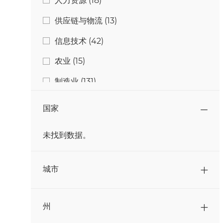
人力资源
(
18
)
工作
供应链与物流
(
13
)
工作
信息技术
(
42
)
工作
农业
(
15
)
工作
制造业
(
131
)
工作
学生与毕业生
(
4
)
国家
工作
工程与技术
(
26
)
未找到数据。
工作
研究与开发
(
11
)
国家
工作
营销
(
3
)
城市
工作
质量与食品安全
(
14
)
工作
通信
(
2
)
州
工作