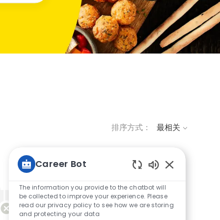
排序方式：
Career Bot
Static Text
The information you provide to the chatbot will
be collected to improve your experience. Please
read our privacy policy to see how we are storing
and protecting your data