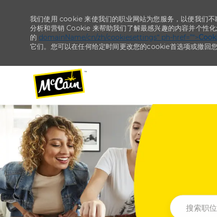
我们使用 cookie 来使我们的职业网站为您服务，以便我们
分析和营销 Cookie 来帮助我们了解最感兴趣的内容并个性
的
domainName/cn/zh/cookiesettings“ ph-href=”“>
Coo
它们。您可以在任何给定时间更改您的cookie首选项或撤回
-
-
搜索职位或地