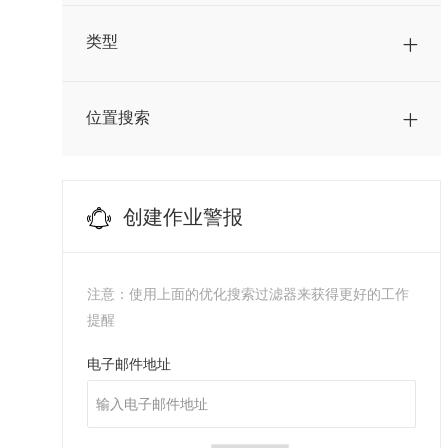
采购
(
6
)
工作
类型
金融
(
9
)
工作
销售
(
29
)
位置搜索
工作
顾客服务
(
1
)
Marketing
(
0
)
创建作业警报
注意：使用上面的优化搜索过滤器来获得更好的工作
提醒
Required
电子邮件地址