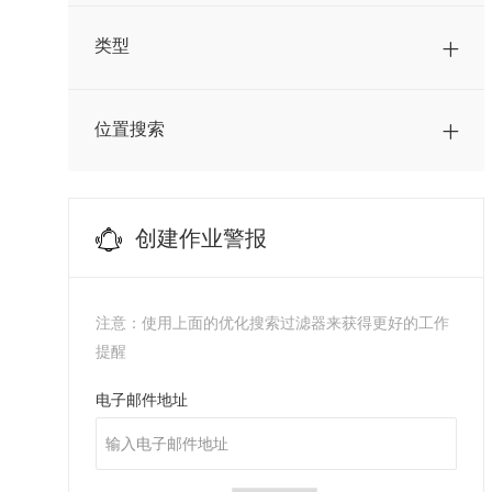
采购
(
6
)
工作
类型
金融
(
9
)
工作
销售
(
29
)
位置搜索
工作
顾客服务
(
1
)
Manufacturing
(
0
)
创建作业警报
注意：使用上面的优化搜索过滤器来获得更好的工作
提醒
Required
电子邮件地址