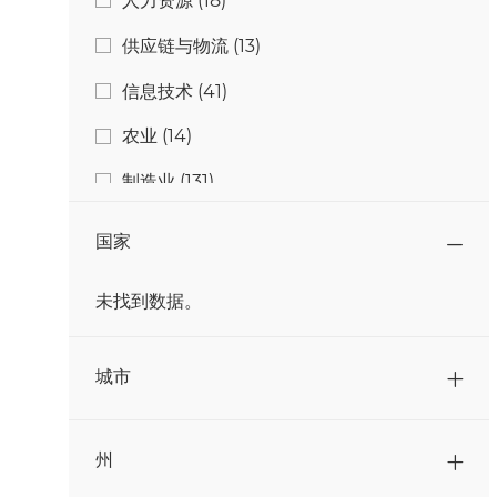
人力资源
(
18
)
工作
供应链与物流
(
13
)
工作
信息技术
(
41
)
工作
农业
(
14
)
工作
制造业
(
131
)
工作
学生与毕业生
(
4
)
国家
工作
工程与技术
(
26
)
未找到数据。
工作
研究与开发
(
11
)
国家
工作
营销
(
3
)
城市
工作
质量与食品安全
(
14
)
工作
通信
(
2
)
州
工作