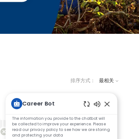
排序方式：
Career Bot
Static Text
The information you provide to the chatbot will
be collected to improve your experience. Please
read our privacy policy to see how we are storing
and protecting your data