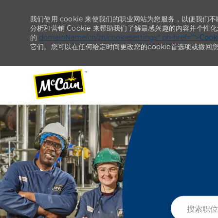
我们使用 cookie 来使我们的职业网站为您服务，以便我们
分析和营销 Cookie 来帮助我们了解最感兴趣的内容并个性
的
domainName/cn/zh/cookiesettings“ ph-href=”“>
Coo
它们。您可以在任何给定时间更改您的cookie首选项或撤回
-
-
搜索职位或地