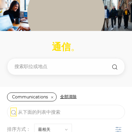
-
-
通信
。
全部清除
Communications
the results are updated
从下面的列表中搜索
滤波器
排序方式：