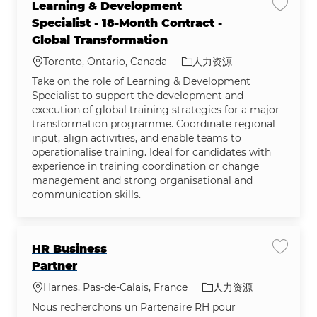
Learning & Development
保存作业 L
Specialist - 18-Month Contract -
Global Transformation
位置
类别
Toronto, Ontario, Canada
人力资源
Take on the role of Learning & Development
Specialist to support the development and
execution of global training strategies for a major
transformation programme. Coordinate regional
input, align activities, and enable teams to
operationalise training. Ideal for candidates with
experience in training coordination or change
management and strong organisational and
communication skills.
HR Business
保存作业 
Partner
位置
类别
Harnes, Pas-de-Calais, France
人力资源
Nous recherchons un Partenaire RH pour