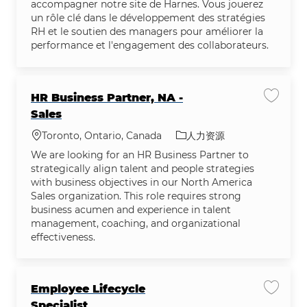
accompagner notre site de Harnes. Vous jouerez
un rôle clé dans le développement des stratégies
RH et le soutien des managers pour améliorer la
performance et l'engagement des collaborateurs.
HR Business Partner, NA -
保存作业 H
Sales
位置
类别
Toronto, Ontario, Canada
人力资源
We are looking for an HR Business Partner to
strategically align talent and people strategies
with business objectives in our North America
Sales organization. This role requires strong
business acumen and experience in talent
management, coaching, and organizational
effectiveness.
Employee Lifecycle
保存作业 E
Specialist