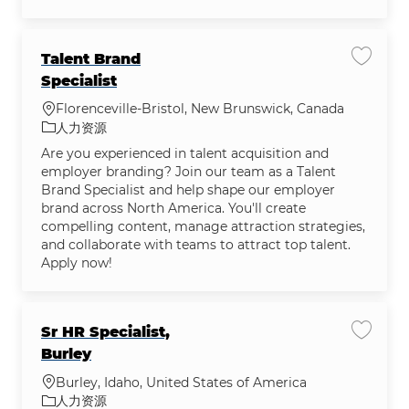
Talent Brand
保存作业 
Specialist
位置
Florenceville-Bristol, New Brunswick, Canada
类别
人力资源
Are you experienced in talent acquisition and
employer branding? Join our team as a Talent
Brand Specialist and help shape our employer
brand across North America. You'll create
compelling content, manage attraction strategies,
and collaborate with teams to attract top talent.
Apply now!
Sr HR Specialist,
保存作业 S
Burley
位置
Burley, Idaho, United States of America
类别
人力资源