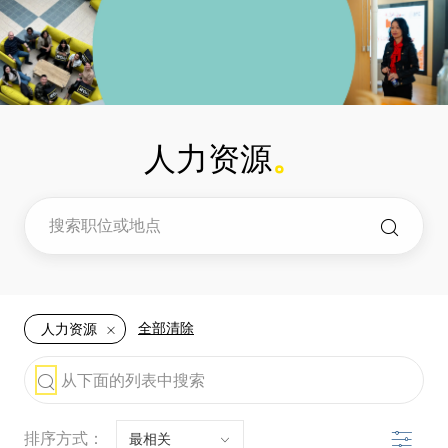
-
-
人力资源
。
全部清除
人力资源
the results are updated
从下面的列表中搜索
滤波器
排序方式：