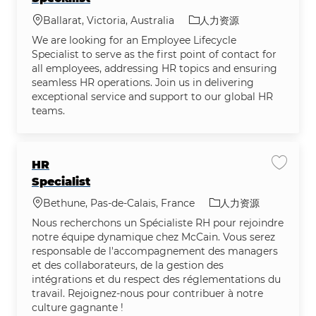
位置
类别
Ballarat, Victoria, Australia
人力资源
We are looking for an Employee Lifecycle
Specialist to serve as the first point of contact for
all employees, addressing HR topics and ensuring
seamless HR operations. Join us in delivering
exceptional service and support to our global HR
teams.
HR
保存作业 
Specialist
位置
类别
Bethune, Pas-de-Calais, France
人力资源
Nous recherchons un Spécialiste RH pour rejoindre
notre équipe dynamique chez McCain. Vous serez
responsable de l'accompagnement des managers
et des collaborateurs, de la gestion des
intégrations et du respect des réglementations du
travail. Rejoignez-nous pour contribuer à notre
culture gagnante !