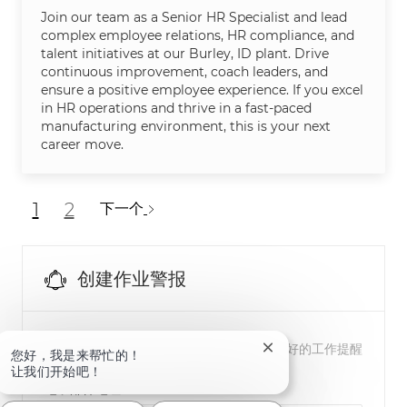
Join our team as a Senior HR Specialist and lead
complex employee relations, HR compliance, and
talent initiatives at our Burley, ID plant. Drive
continuous improvement, coach leaders, and
ensure a positive employee experience. If you excel
in HR operations and thrive in a fast-paced
manufacturing environment, this is your next
career move.
1
2
下一个
创建作业警报
注意：使用上面的优化搜索过滤器来获得更好的工作提醒
关闭聊天机器人通知
您好，我是来帮忙的！
让我们开始吧！
Required
电子邮件地址