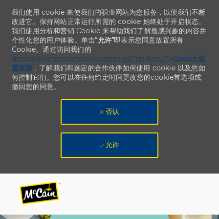
我们使用 cookie 来使我们的职业网站为您服务，以便我们不断
改进它。保持网站正常运行所需的 cookie 始终处于开启状态。
我们使用分析和营销 Cookie 来帮助我们了解最感兴趣的内容并
个性化您的用户体验。单击
“允许”
即表示您同意放置所有
Cookie。通过访问我们的
domainName/cn/zh/cookiesettings“ ph-href=”“>
Cookie 设
置页面
，了解我们和选定的合作伙伴如何使用 cookie 以及您如
何控制它们。您可以在任何给定时间更改您的cookie首选项或
撤回您的同意。
否认
允许
Skip to main content
Skip to main content