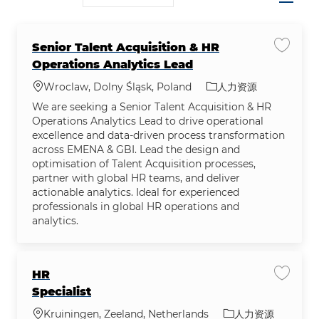
Senior Talent Acquisition & HR
保存作业 S
Operations Analytics Lead
位置
类别
Wroclaw, Dolny Śląsk, Poland
人力资源
We are seeking a Senior Talent Acquisition & HR
Operations Analytics Lead to drive operational
excellence and data-driven process transformation
across EMENA & GBI. Lead the design and
optimisation of Talent Acquisition processes,
partner with global HR teams, and deliver
actionable analytics. Ideal for experienced
professionals in global HR operations and
analytics.
HR
保存作业 
Specialist
位置
类别
Kruiningen, Zeeland, Netherlands
人力资源