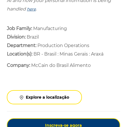
AI and how your personal information is being
handled
.
here
Job Family:
Manufacturing
Division:
Brazil
Department: ​
Production Operations ​
Location(s):
BR - Brasil : Minas Gerais : Araxá
Company:
McCain do Brasil Alimento
Explore a localização
Inscreva-se agora