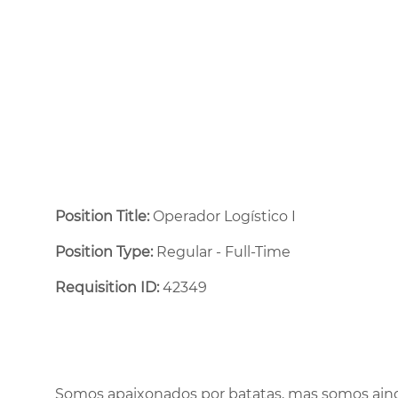
Position Title:
Operador Logístico I
Position Type:
Regular - Full-Time ​
Requisition ID:
42349
Somos apaixonados por batatas, mas somos aind