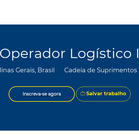
Skip to main content
Skip to main content
Operador Logístico 
o
Categoria
inas Gerais, Brasil
Cadeia de Suprimentos 
Salvar trabalho
Inscreva-se agora