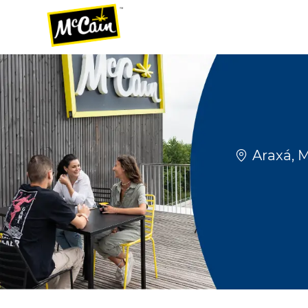
-
-
Localizaçã
Araxá, M