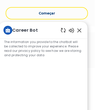
Começar
Career Bot
Sons de chatbot 
Compartilhe esta Oportunidade
The information you provide to the chatbot will
be collected to improve your experience. Please
read our privacy policy to see how we are storing
Compartilhar via Facebook
Compartilhe via twitter
Compartilhar via LinkedIn
Compartilhar por e-mail
Compartilhe via Insta
Compartilhar via
and protecting your data